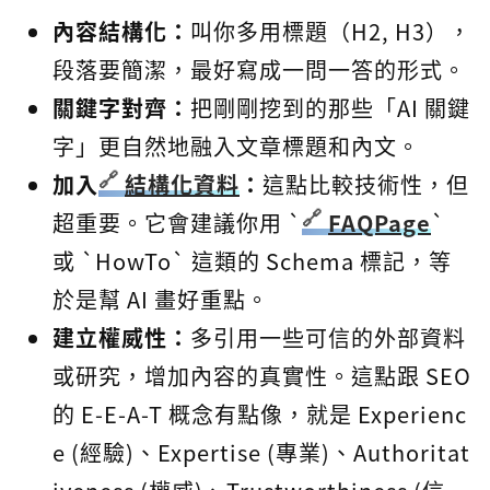
內容結構化：
叫你多用標題（H2, H3），
段落要簡潔，最好寫成一問一答的形式。
關鍵字對齊：
把剛剛挖到的那些「AI 關鍵
字」更自然地融入文章標題和內文。
加入
結構化資料
：
這點比較技術性，但
超重要。它會建議你用 `
FAQPage
`
或 `HowTo` 這類的 Schema 標記，等
於是幫 AI 畫好重點。
建立權威性：
多引用一些可信的外部資料
或研究，增加內容的真實性。這點跟 SEO
的 E-E-A-T 概念有點像，就是 Experienc
e (經驗)、Expertise (專業)、Authoritat