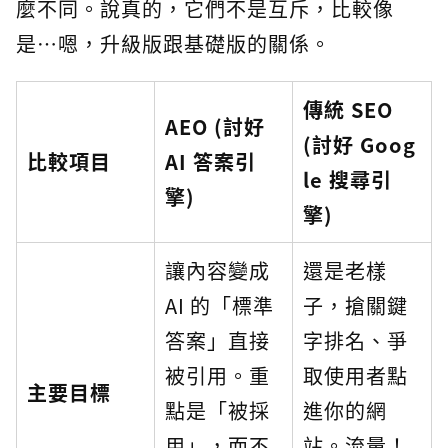
麼不同。說真的，它們不是互斥，比較像
是…嗯，升級版跟基礎版的關係。
傳統 SEO
AEO (討好
(討好 Goog
比較項目
AI 答案引
le 搜尋引
擎)
擎)
讓內容變成
還是老樣
AI 的「標準
子，搶關鍵
答案」直接
字排名、爭
被引用。重
取使用者點
主要目標
點是「被採
進你的網
用」，而不
站。流量！