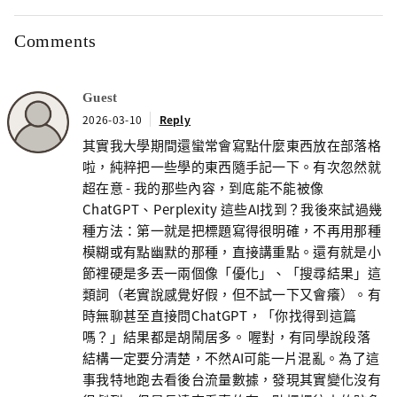
Comments
Guest
2026-03-10
Reply
其實我大學期間還蠻常會寫點什麼東西放在部落格
啦，純粹把一些學的東西隨手記一下。有次忽然就
超在意 - 我的那些內容，到底能不能被像
ChatGPT、Perplexity 這些AI找到？我後來試過幾
種方法：第一就是把標題寫得很明確，不再用那種
模糊或有點幽默的那種，直接講重點。還有就是小
節裡硬是多丟一兩個像「優化」、「搜尋結果」這
類詞（老實說感覺好假，但不試一下又會癢）。有
時無聊甚至直接問ChatGPT，「你找得到這篇
嗎？」結果都是胡鬧居多。 喔對，有同學說段落
結構一定要分清楚，不然AI可能一片混亂。為了這
事我特地跑去看後台流量數據，發現其實變化沒有