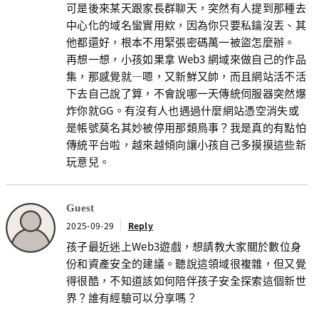
可是後來某天跟家長群聊天，突然有人提到那種去
中心化的域名蠻實用欸，因為你只要私鑰沒丟、其
他都還好，根本不用緊張密碼萬一被盜怎麼辦。
再想一想，小孩如果拿 Web3 網域來做自己的作品
集，那感覺就—嗯，又新鮮又帥，而且網站活不活
下去自己說了算，不會說哪一天傳統伺服器突然爆
炸你就GG。有沒有人也遇過什麼網站憑空消失或
是帳號莫名其妙被停用那類鳥事？我是真的有點怕
傳統平台啦，越來越傾向讓小孩自己多摸摸這些新
玩意兒。
Guest
2025-09-29
Reply
孩子最近迷上Web3遊戲，想請教大家關於數位身
份和資產安全的建議。聽說這領域很複雜，但又覺
得很酷，不知道該如何陪伴孩子安全探索這個新世
界？誰有經驗可以分享嗎？