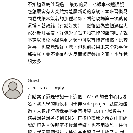
不知道到底誰看過。 最妙的是，老師本來還很疑
惑怎麼會有人突然搞這麼新潮的系統，本來習慣寫
問卷或紙本簽名的那種老師，看他現場第一次點開
還摸不著頭緒（有點好笑）。然後因為整個過程大
家都能盯著看，好像少了點黑箱操作的空間吧？說
不定以後校內辦活動之類也可以直接這樣搞，比較
省事，也感覺新鮮。嗯，但想到如果未來全部事情
都這樣，會不會有些人反而懶得參加？啊，也許我
想太多。
Guest
2026-06-17
Reply
有點累了還是得記一下這個。Web3 的去中心化域
名，我大學的時候和同學弄 side project 就開始碰
過。大家那時猶豫要不要直接買 .com，想省事，
結果滑著滑著找到 ENS - 直接顛覆我之前對註冊網
域的印象。沒那麼多複雜手續，也不用被誰卡住流
程，就是開個錢包、搞定基本資訊就上線了。 然