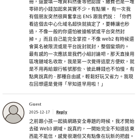
冊，還要填一堆資料然後等他認證、繳費也是一堆
零碎的小錢加起來其實不少，有點懶。 有一次我
有個朋友突然很興奮拿出 ENS 跟我們說：「你們
看這個去中心化域名超快就搞定了，要轉讓也秒
過，不像一般的你還怕被搶帳號或平台突然封
掉。」而且自己能完全掌控，不像 web2 有時候還
會莫名被限流或是平台說封就封，整個蠻煩的。
最有感的一次應該是我們小組討論吧，那天直接用
區塊鏈域名收款，我是第一次覺得這麼方便欸，就
是不用再給銀行帳號那些、彼此轉錢也不怕慢，有
點爽說真的 - 那種自由感，輕鬆好玩又省力。我現
在回想還是覺得「早知道早用啦！」
Guest
2025-12-17
Reply
之前跟小孩一起搞網路安全專題的時候，我才開始
去碰 Web3 網域。說真的，一開始完全不知道這東
西能不能信，感覺很潮但又有點像在玩新的把戲。