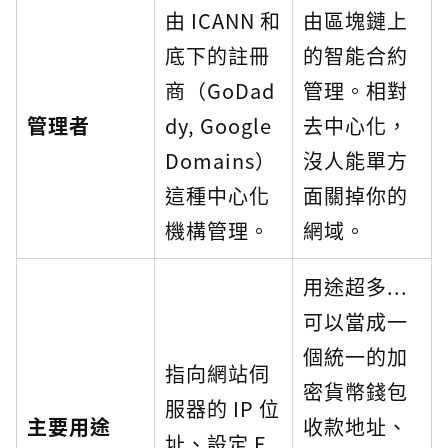
由 ICANN 和
由區塊鏈上
底下的註冊
的智能合約
商（GoDad
管理。相對
管理者
dy, Google
去中心化，
Domains）
沒人能單方
這種中心化
面關掉你的
機構管理。
網域。
用途超多...
可以當成一
個統一的加
指向網站伺
密貨幣錢包
服器的 IP 位
主要用途
收款地址、
址、設定 E