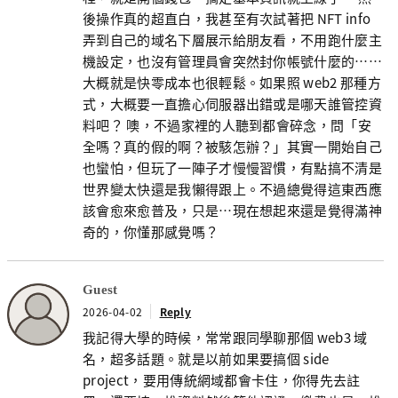
後操作真的超直白，我甚至有次試著把 NFT info
弄到自己的域名下層展示給朋友看，不用跑什麼主
機設定，也沒有管理員會突然封你帳號什麼的……
大概就是快零成本也很輕鬆。如果照 web2 那種方
式，大概要一直擔心伺服器出錯或是哪天誰管控資
料吧？ 噢，不過家裡的人聽到都會碎念，問「安
全嗎？真的假的啊？被駭怎辦？」其實一開始自己
也蠻怕，但玩了一陣子才慢慢習慣，有點搞不清是
世界變太快還是我懶得跟上。不過總覺得這東西應
該會愈來愈普及，只是…現在想起來還是覺得滿神
奇的，你懂那感覺嗎？
Guest
2026-04-02
Reply
我記得大學的時候，常常跟同學聊那個 web3 域
名，超多話題。就是以前如果要搞個 side
project，要用傳統網域都會卡住，你得先去註