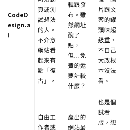
輯跟發
頁或測
片跟文
CodeD
布。雖
試想法
案的罐
esign.a
然網址
的人。
頭味超
i
醜了
不介意
級重，
點，
網站看
不自己
但...免
起來有
大改根
費的還
點「復
本沒法
要計較
古」。
看。
什麼？
也是個
試看
自由工
產出的
版，想
作者或
網站最