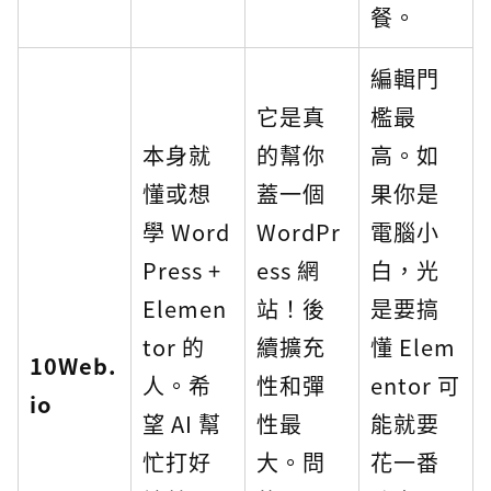
餐。
編輯門
它是真
檻最
本身就
的幫你
高。如
懂或想
蓋一個
果你是
學 Word
WordPr
電腦小
Press +
ess 網
白，光
Elemen
站！後
是要搞
tor 的
續擴充
懂 Elem
10Web.
人。希
性和彈
entor 可
io
望 AI 幫
性最
能就要
忙打好
大。問
花一番