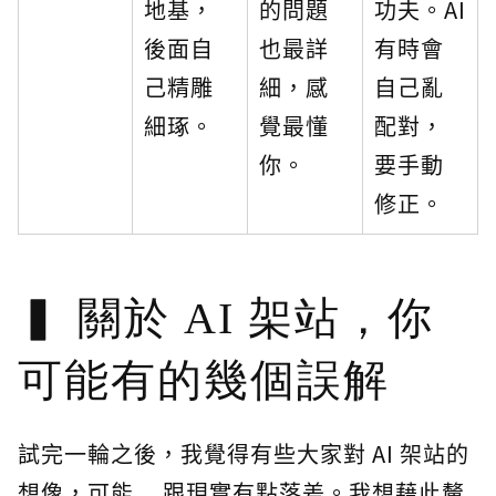
地基，
的問題
功夫。AI
後面自
也最詳
有時會
己精雕
細，感
自己亂
細琢。
覺最懂
配對，
你。
要手動
修正。
關於 AI 架站，你
可能有的幾個誤解
試完一輪之後，我覺得有些大家對 AI 架站的
想像，可能... 跟現實有點落差。我想藉此釐