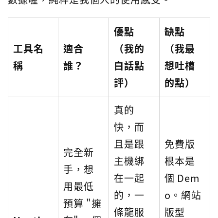
優點
缺點
工具名
適合
（我的
（我最
稱
誰？
白話點
想吐槽
評）
的點）
真的
快，而
且是跟
免費版
完全新
主機綁
根本是
手，想
在一起
個 Dem
用最低
的，一
o。網站
預算 "擁
條龍服
版型