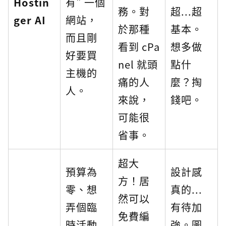
Hostin
有" 一個
務。對
超...超
ger AI
網站，
於那種
基本。
而且剛
看到 cPa
想多做
好要買
nel 就頭
點什
主機的
痛的人
麼？掏
人。
來說，
錢吧。
可能很
省事。
超大
預算為
設計感
方！居
零、想
真的...
然可以
弄個臨
有待加
免費編
時活動
強。圖