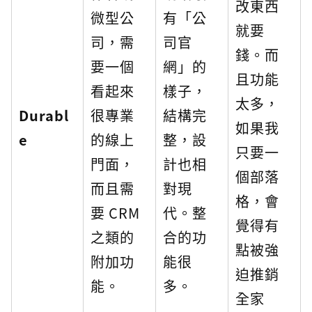
改東西
微型公
有「公
就要
司，需
司官
錢。而
要一個
網」的
且功能
看起來
樣子，
太多，
Durabl
很專業
結構完
如果我
e
的線上
整，設
只要一
門面，
計也相
個部落
而且需
對現
格，會
要 CRM
代。整
覺得有
之類的
合的功
點被強
附加功
能很
迫推銷
能。
多。
全家