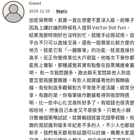
Guest
2025-12-25
Reply
加密貨幣啊，其實一直在想要不要深入碰。前陣子
因為上課討論的時候有人提到 Vector Dot Fun，
結果我那時剛好也沒特別忙，就隨手註冊試用。這
平台不只可以直接交易，還有一個算是比較方便的
地方，就是它有「一鍵跟單」的功能…就是直接抄
高手。反正你覺得某位大戶很猛，他每次下單你都
能馬上複製，那種感覺其實有點像在投票賭誰會贏
吧。 有一次我問題多，跑去聊天室問其他人到底
要怎麼挑選要跟誰，有些人就建議看他的報酬曲
線，有些則說多觀察對方平常是不是活躍、經常分
享。有趣的是，你每筆操作數據看得到很即時透
明，比一些中心化交易所好多了。有賠錢也很清楚
啦哈哈。 然後自己本金又不是很多，只敢先小額
分散幾個策略試試，就算輸錢就當花錢學經驗。有
趣的是認識到蠻多年紀差不多的人，不少人也都超
新手，我們每天都有新話題可以討論，偶爾大家還
交流一些對行情的小想法。 坦白說這樣子混著玩