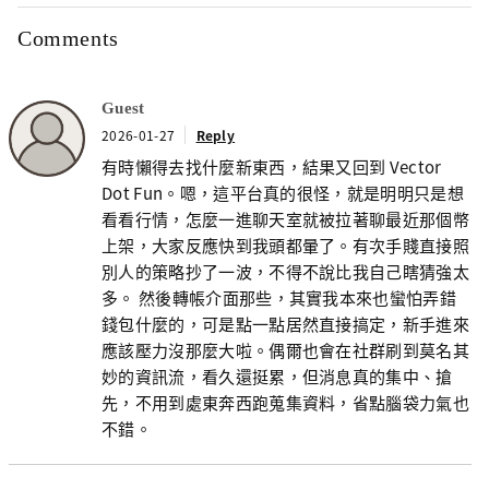
Comments
Guest
2026-01-27
Reply
有時懶得去找什麼新東西，結果又回到 Vector
Dot Fun。嗯，這平台真的很怪，就是明明只是想
看看行情，怎麼一進聊天室就被拉著聊最近那個幣
上架，大家反應快到我頭都暈了。有次手賤直接照
別人的策略抄了一波，不得不說比我自己瞎猜強太
多。 然後轉帳介面那些，其實我本來也蠻怕弄錯
錢包什麼的，可是點一點居然直接搞定，新手進來
應該壓力沒那麼大啦。偶爾也會在社群刷到莫名其
妙的資訊流，看久還挺累，但消息真的集中、搶
先，不用到處東奔西跑蒐集資料，省點腦袋力氣也
不錯。