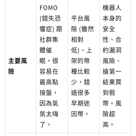
FOMO
機器人
(錯失恐
平台風
本身的
懼症) 跟
險 (雖然
安全
社群集
相對
性、合
體催
低)、上
約漏洞
主要風
眠。很
架的幣
風險、
險
容易在
種比較
搶第一
最高點
少，錯
結果買
接盤，
過很多
到假
因為氣
早期迷
幣。風
氛太嗨
因幣。
險超
了。
高。