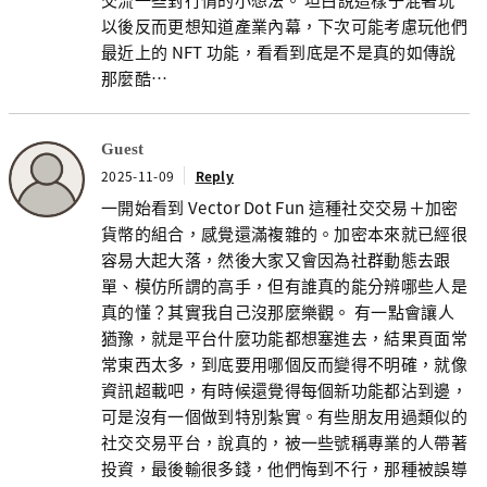
以後反而更想知道產業內幕，下次可能考慮玩他們
最近上的 NFT 功能，看看到底是不是真的如傳說
那麼酷…
Guest
2025-11-09
Reply
一開始看到 Vector Dot Fun 這種社交交易＋加密
貨幣的組合，感覺還滿複雜的。加密本來就已經很
容易大起大落，然後大家又會因為社群動態去跟
單、模仿所謂的高手，但有誰真的能分辨哪些人是
真的懂？其實我自己沒那麼樂觀。 有一點會讓人
猶豫，就是平台什麼功能都想塞進去，結果頁面常
常東西太多，到底要用哪個反而變得不明確，就像
資訊超載吧，有時候還覺得每個新功能都沾到邊，
可是沒有一個做到特別紮實。有些朋友用過類似的
社交交易平台，說真的，被一些號稱專業的人帶著
投資，最後輸很多錢，他們悔到不行，那種被誤導