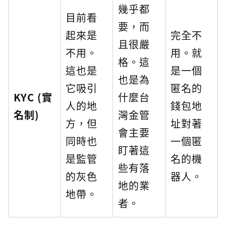
幾乎都
目前看
要，而
起來是
完全不
且很嚴
不用。
用。就
格。這
這也是
是一個
也是為
它吸引
匿名的
KYC (實
什麼台
人的地
錢包地
名制)
灣金管
方，但
址對著
會主要
同時也
一個匿
盯著這
是監管
名的機
些有落
的灰色
器人。
地的業
地帶。
者。