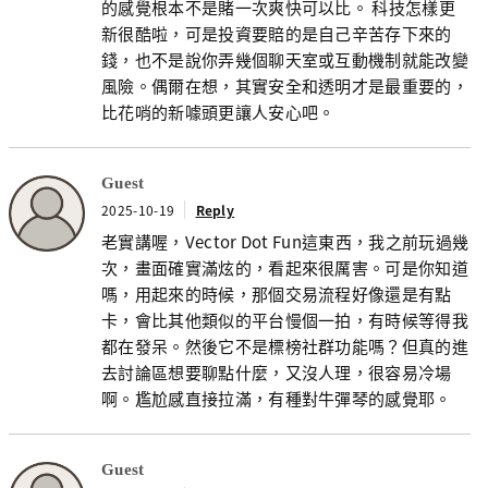
的感覺根本不是賭一次爽快可以比。 科技怎樣更
新很酷啦，可是投資要賠的是自己辛苦存下來的
錢，也不是說你弄幾個聊天室或互動機制就能改變
風險。偶爾在想，其實安全和透明才是最重要的，
比花哨的新噱頭更讓人安心吧。
Guest
2025-10-19
Reply
老實講喔，Vector Dot Fun這東西，我之前玩過幾
次，畫面確實滿炫的，看起來很厲害。可是你知道
嗎，用起來的時候，那個交易流程好像還是有點
卡，會比其他類似的平台慢個一拍，有時候等得我
都在發呆。然後它不是標榜社群功能嗎？但真的進
去討論區想要聊點什麼，又沒人理，很容易冷場
啊。尷尬感直接拉滿，有種對牛彈琴的感覺耶。
Guest