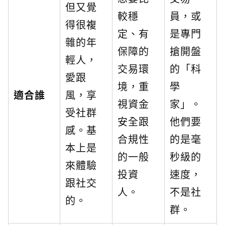
但又覺
較穩
員，或
得很複
定、有
是專門
雜的年
保障的
搶開盤
輕人，
交易環
的「科
愛跟
境，重
學
適合誰
風，享
視資金
家」。
受社群
安全跟
他們要
感。基
合規性
的是毫
本上是
的一般
秒級的
來體驗
投資
速度，
跟社交
人。
不是社
的。
群。