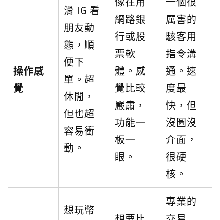
像在用
一個很
滑 IG 看
網路銀
厲害的
朋友動
行或股
駭客用
態，順
票軟
指令溝
便下
操作感
體。感
通。速
單。超
覺
覺比較
度最
休閒，
嚴肅，
快，但
但也超
功能一
沒圖沒
容易衝
板一
介面，
動。
眼。
很硬
核。
專業的
想玩幣
想要比
交易