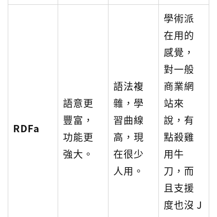
學術派
在用的
感覺，
對一般
語法複
商業網
語意更
雜，學
站來
豐富，
習曲線
說，有
RDFa
功能更
高，現
點殺雞
強大。
在很少
用牛
人用。
刀，而
且支援
度也沒 J