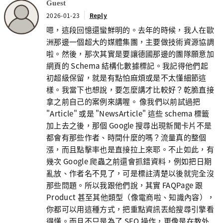
Guest
2026-01-23
Reply
嗯，這段回憶還蠻鮮明的。去年的時候，我人在歐
洲那邊一個超大的媒體集團，主要做技術資源協調
啦。然後，那次其實是要讓德國那邊的團隊願意加
網頁的 Schema 結構化數據標記。我記得他們起
初超級保留，就是有點怕麻煩或是不太懂細節這
樣。我當下也想說，要怎麼講才比較好？乾脆直接
拿之前自己的案例來講喔。 像我們以前試過把
"Article" 或是 "NewsArticle" 這些 schema 標籤
加上去之後，那個 Google 搜尋出現新聞卡片不是
都會有那些作者、時間什麼的嗎？流量真的整個
漲，而且點擊率也是直接拉上來耶。不止如此，有
幾次 Google 爬蟲之前還會抓錯資料，例如把日期
亂放、作者名不見了，可是標註清楚以後就完全沒
那些問題。所以我跟他們說，其實 FAQPage 跟
Product 甚至其他類型（像電商啦、知識內容），
你都可以用這種方式，把重點資訊丟給搜尋引擎看
得懂。而且不只是為了 SEO 操作，更像是在教外