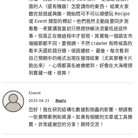
面的人（還有機器）怎麼讀你的東西。 結果大家
聽完就很感興趣，開始問可不可以順便玩 Recipe
或 Event 類型的標記。他們竟然主動說要同步測
看看…老實講我當初只想趕快解決流量低迷這件
事，但真正在做過程中才發現，其實每一個語言市
場細節都不同，要微調，不然 crawler 有時候真的
看半天還抓錯分類，很困擾欸。 最後，每次看到
自己預期中的格式出現在搜尋結果（尤其那種卡片
跑出來），心情都莫名被療癒到，好像在大海裡撈
到寶藏一樣，很爽！
Guest
2025-04-23
Reply
您好！我在研究結構化數據對爬蟲的影響，想請教
一些實際案例和資源。如果有相關的文章或工具推
薦，非常感謝您的分享！期待交流！