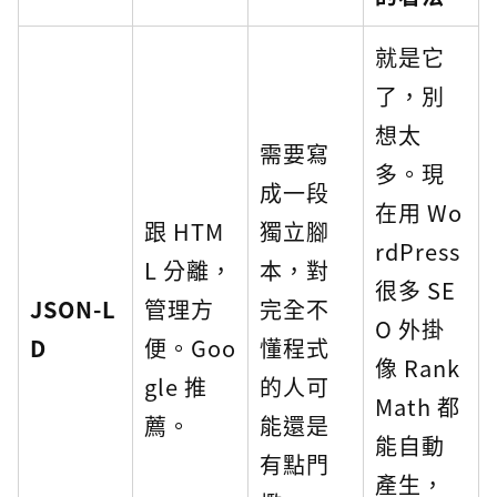
就是它
了，別
想太
需要寫
多。現
成一段
在用 Wo
跟 HTM
獨立腳
rdPress
L 分離，
本，對
很多 SE
JSON-L
管理方
完全不
O 外掛
D
便。Goo
懂程式
像 Rank
gle 推
的人可
Math 都
薦。
能還是
能自動
有點門
產生，