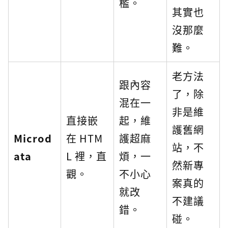
檻。
其實也
沒那麼
難。
老方法
跟內容
了，除
混在一
非是維
直接嵌
起，維
護舊網
Microd
在 HTM
護超麻
站，不
ata
L 裡，直
煩，一
然新專
觀。
不小心
案真的
就改
不建議
錯。
碰。