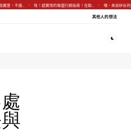
取很厲害，不過..
哇！超實用的聯盟行銷指南！在歐..
嘿，來自矽谷的
其他人的想法
Dark togg
容處
法與