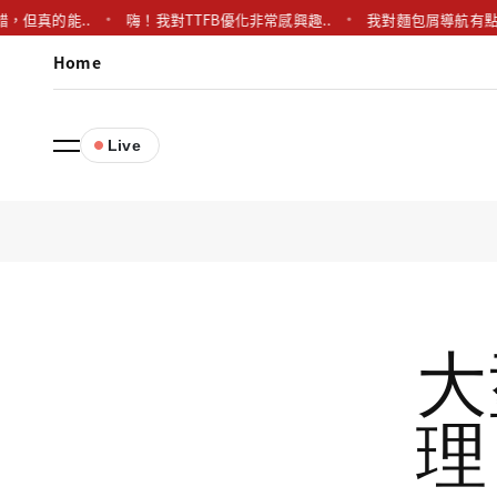
，但真的能..
嗨！我對TTFB優化非常感興趣..
我對麵包屑導航有點
Home
Live
大
理