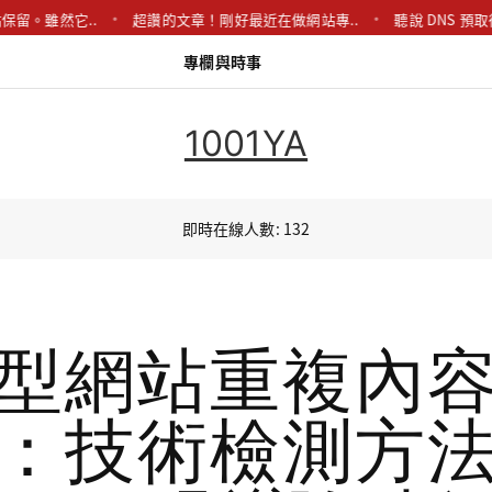
保留。雖然它..
超讚的文章！剛好最近在做網站專..
聽說 DNS 預
專欄與時事
1001YA
即時在線人數: 132
型網站重複內
：技術檢測方