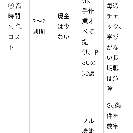
発、
③ 高
毎週
手作
時間
現金
チェ
2〜6
業オ
× 低
は少
ック。
週間
ペで
コス
ない
学び
提
ト
がな
供、P
い長
oCの
期戦
実装
は危
険
Go条
件を
フル
数字
機能