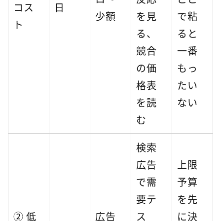
コス
日
少額
を見
で粘
ト
る、
ると
競合
一番
の価
もっ
格表
たい
を読
ない
む
検索
広告
上限
で需
予算
要テ
を先
② 低
広告
ス
に決