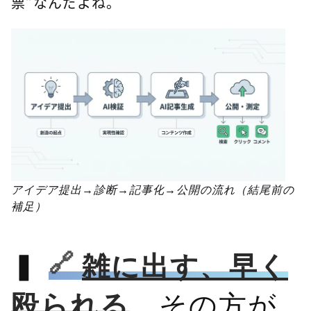
票”なんだよね。
アイデア提出→診断→記事化→公開の流れ（結尾前の
補足）
雑に出す、早く
殴られる
、その方が