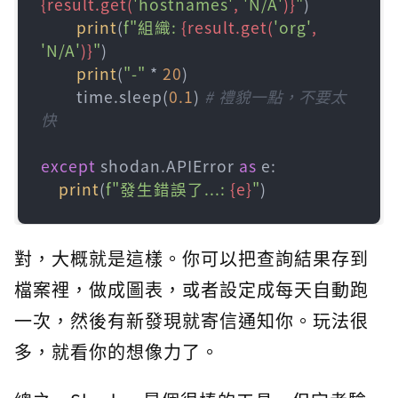
{result.get(
'hostnames'
, 
'N/A'
)}
"
)

print
(
f"組織: 
{result.get(
'org'
, 
'N/A'
)}
"
)

print
(
"-"
 * 
20
)

        time.sleep(
0.1
) 
# 禮貌一點，不要太
快
except
 shodan.APIError 
as
 e:

print
(
f"發生錯誤了...: 
{e}
"
對，大概就是這樣。你可以把查詢結果存到
檔案裡，做成圖表，或者設定成每天自動跑
一次，然後有新發現就寄信通知你。玩法很
多，就看你的想像力了。