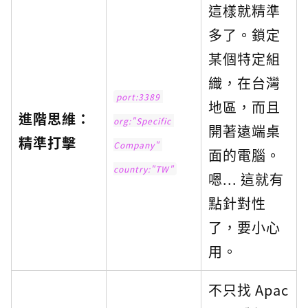
這樣就精準
多了。鎖定
某個特定組
織，在台灣
port:3389 
地區，而且
進階思維：
org:"Specific 
開著遠端桌
精準打擊
Company" 
面的電腦。
country:"TW"
嗯... 這就有
點針對性
了，要小心
用。
不只找 Apac