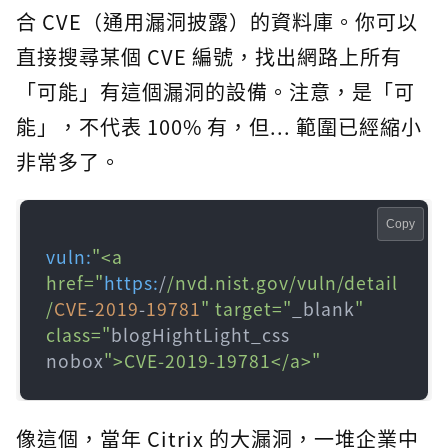
合 CVE（通用漏洞披露）的資料庫。你可以
直接搜尋某個 CVE 編號，找出網路上所有
「可能」有這個漏洞的設備。注意，是「可
能」，不代表 100% 有，但... 範圍已經縮小
非常多了。
Copy
vuln:
"<a 
href="
https:
/
/nvd.nist.gov/vuln
/detail
/
CVE
-
2019
-
19781
" target="
_blank
" 
class="
blogHightLight_css 
nobox
">CVE-2019-19781</a>"
像這個，當年 Citrix 的大漏洞，一堆企業中