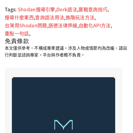
Tags:
Shodan搜尋引擎
,
Dork語法
,
實戰查詢技巧
,
搜尋什麼東西
,
查詢語法用法
,
進階玩法方法
,
台灣用Shodan問題
,
道德法律界線
,
自動化API方法
,
重點一句話
,
免責條款
本文僅供參考，不構成專業建議。涉及人物或情節均為改編，請自
行判斷並諮詢專家。平台與作者概不負責。