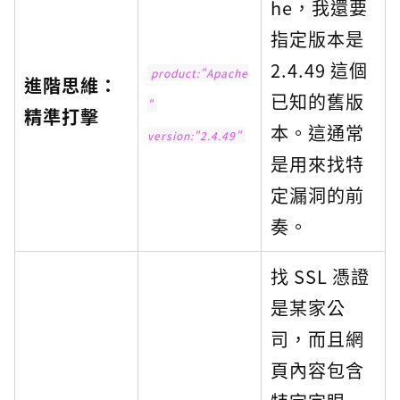
he，我還要
指定版本是
2.4.49 這個
product:"Apache
進階思維：
已知的舊版
" 
精準打擊
本。這通常
version:"2.4.49"
是用來找特
定漏洞的前
奏。
找 SSL 憑證
是某家公
司，而且網
頁內容包含