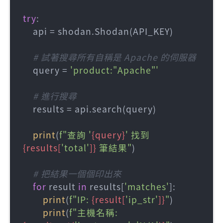
try
:

    api = shodan.Shodan(API_KEY)

# 試著搜尋所有自稱是 Apache 的伺服器
    query = 
'product:"Apache"'
# 進行搜尋
    results = api.search(query)

print
(
f"查詢 '
{query}
' 找到 
{results[
'total'
]}
 筆結果"
)

# 把結果一個個印出來
for
 result 
in
 results[
'matches'
]:

print
(
f"IP: 
{result[
'ip_str'
]}
"
)

print
(
f"主機名稱: 