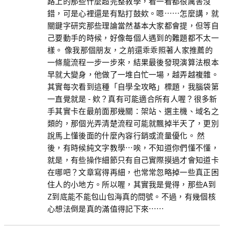
路上的那些什麼超完整教學，看一看都很厲害沒
錯，可是心裡還是有點打鼓欸。嗯……怎麼講，就
關鍵字研究那些理論當然基本大家都會提，但等自
己要動手的時候，好像每個人遇到的難題都不太一
樣。 像我那個朋友，之前還乖乖照著人家推薦的
一條龍流程一步一步來，結果最後發現演算法根本
早就大變身，他做了一堆白忙一場，越弄越複雜。
其實每次看到這種「自學全攻略」標題，我腦袋第
一直覺就是 - 欸？真有可能適合所有人喔？很多新
手其實卡在最前面那幾關：架站、選主機、域名之
類的，那個光弄清楚流程可能就飄掉半天了，更別
說馬上懂後面的什麼內容行銷或流量優化。 然
後，有時候純文字教學…唉，不知道你們懂不懂，
就是，有些操作細節只有自己實際摸過才會知道卡
在哪吧？文章寫得再細，也常常忽略掉一些真正困
住人的小地方。所以喔，其實我是覺得，那些A到
Z到底能不能包山包海真的問號。不過，有幾個核
心想法倒是真的滿值得記下來……