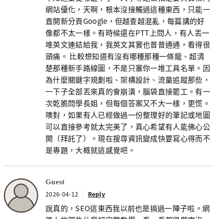
網站優化，天啊，根本沒接觸過這種東西，只能一
直開新分頁Google，但越查越混亂，每篇講的好
像都不太一樣。有時候還在PTT上問人，有人丟一
堆英文連結給我，我英文其實也普普通通，看得很
頭痛。 比較想知道有沒有哪種那種一條龍、超清
楚那種新手路線圖，不是只塞你一堆工具名單。因
為什麼關鍵字規劃啦、架構設計、流量追蹤那些，
一下子全部丟來真的會崩潰，腦袋直接罷工。有一
次乾脆問學長姐，但每個答案又不大一樣，更慌。
噢對，如果有人已經做過一份整理好的筆記或地圖
可以直接參考就太完美了，真心希望有人能佛心公
開（拜託了）。現在搜尋資訊變成快要寫心得而不
是專題，大概就這感覺吧。
Guest
2026-04-12
Reply
說真的，SEO這東西我以前也是搞過一陣子啦。網