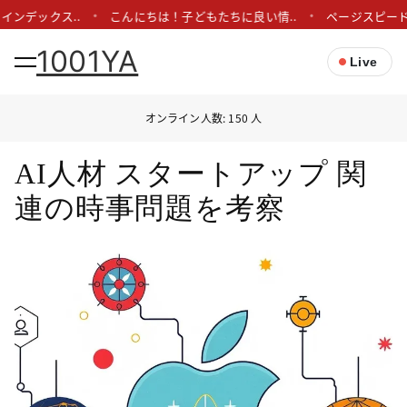
インデックス..
こんにちは！子どもたちに良い情..
ページスピード
1001YA
Live
オンライン人数: 150 人
AI人材 スタートアップ 関
連の時事問題を考察